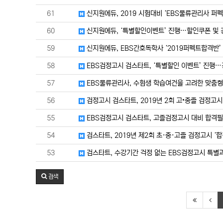
61
신지원에듀, 2019 시험대비 ‘EBS물류관리사 퍼펙
60
신지원에듀, ‘특별할인이벤트’ 진행…할인쿠폰 및 
59
신지원에듀, EBS간호독학사 ‘2019퍼펙트합격반’
58
EBS검정고시 검스타트, ‘특별할인 이벤트’ 진행
57
EBS물류관리사, 수험생 학습여건을 고려한 맞춤형
56
검정고시 검스타트, 2019년 2회 고•중졸 검정고
55
EBS검정고시 검스타트, 고졸검정고시 대비 합격필
54
검스타트, 2019년 제2회 초·중·고졸 검정고시 ‘합
53
검스타트, 수강기간 걱정 없는 EBS검정고시 특별
검색