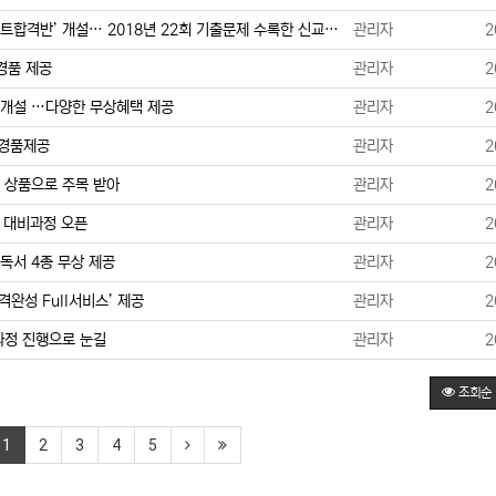
트합격반’ 개설… 2018년 22회 기출문제 수록한 신교…
관리자
2
경품 제공
관리자
2
 개설 …다양한 무상혜택 제공
관리자
2
…경품제공
관리자
2
 상품으로 주목 받아
관리자
2
시 대비과정 오픈
관리자
2
독서 4종 무상 제공
관리자
2
격완성 Full서비스’ 제공
관리자
2
과정 진행으로 눈길
관리자
2
조회순
1
2
3
4
5