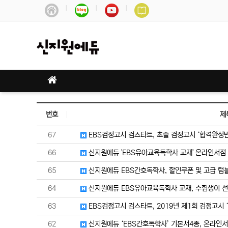
번호
제
67
EBS검정고시 검스타트, 초졸 검정고시 ‘합격완성반
66
신지원에듀 'EBS유아교육독학사 교재' 온라인서점
65
신지원에듀 EBS간호독학사, 할인쿠폰 및 고급 텀
64
신지원에듀 EBS유아교육독학사 교재, 수험생이 선
63
EBS검정고시 검스타트, 2019년 제1회 검정고시 ‘
62
신지원에듀 ‘EBS간호독학사’ 기본서4종, 온라인서