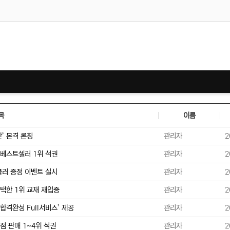
목
이름
’ 본격 론칭
관리자
2
 베스트셀러 1위 석권
관리자
2
블러 증정 이벤트 실시
관리자
2
택한 1위 교재 재입증
관리자
2
합격완성 Full서비스’ 제공
관리자
2
점 판매 1~4위 석권
관리자
2