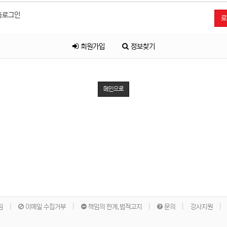
동로그인
회원가입
정보찾기
메인으로
침
이메일 수집거부
책임의 한계,법적고지
문의
강사지원