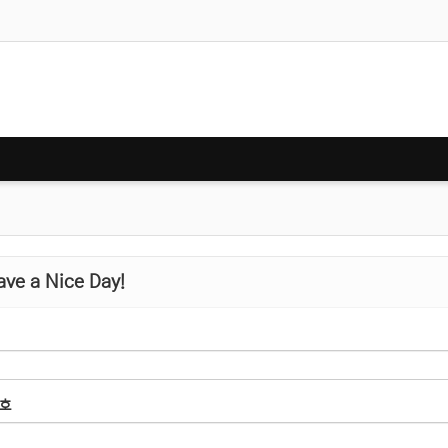
ve a Nice Day!
호