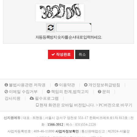
자동등록방지 숫자를 순서대로 입력하세요.
작성완료
취소
불법사용관련 저작권
이용약관
개인정보취급방침
이메일 수집거부
책임의 한계,법적고지
문의
강사지원
필수프로그램
현재 화면은 모바일 버전입니다. > PC버전으로 바꾸기
신지원에듀
|
대표 : 최현동
|
서울시 강서구 양천로 551-17 한화비즈메트로1차 813호
|
전
화 :
1566-3912
|
팩스 :
031)554-2226
사업자등록번호 :
409-46-11890
사업자정보확인
|
통신판매업신고 :
제2024-서울강