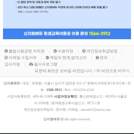
불법사용관련 저작권
이용약관
개인정보취급방침
이메일 수집거부
책임의 한계,법적고지
문의
강사지원
필수프로그램
현재 화면은 모바일 버전입니다. > PC버전으로 바꾸기
신지원에듀
|
대표 : 최현동
|
서울시 강서구 양천로 551-17 한화비즈메트로1차 813호
|
전
화 :
1566-3912
|
팩스 :
031)554-2226
사업자등록번호 :
409-46-11890
사업자정보확인
|
통신판매업신고 :
제2024-서울강
서-3599호
|
원격평생교육시설신고 :
제75-1호
개인정보관리책임자 : 한지혜
|
이메일 : startedu1@naver.com
신지원에듀
All rights reserved.