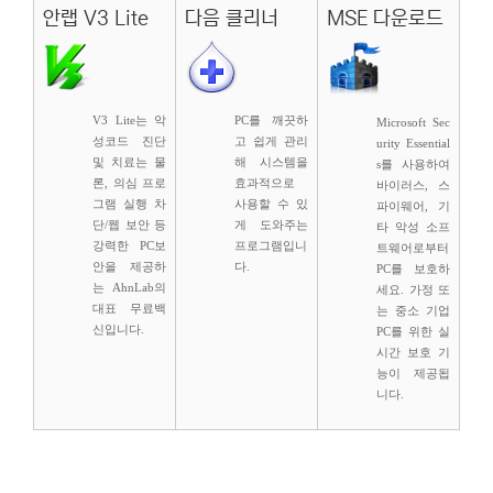
안랩 V3 Lite
다음 클리너
MSE 다운로드
V3 Lite는 악
PC를 깨끗하
Microsoft Sec
성코드 진단
고 쉽게 관리
urity Essential
및 치료는 물
해 시스템을
s를 사용하여
론, 의심 프로
효과적으로
바이러스, 스
그램 실행 차
사용할 수 있
파이웨어, 기
단/웹 보안 등
게 도와주는
타 악성 소프
강력한 PC보
프로그램입니
트웨어로부터
안을 제공하
다.
PC를 보호하
는 AhnLab의
세요. 가정 또
대표 무료백
는 중소 기업
신입니다.
PC를 위한 실
시간 보호 기
능이 제공됩
니다.